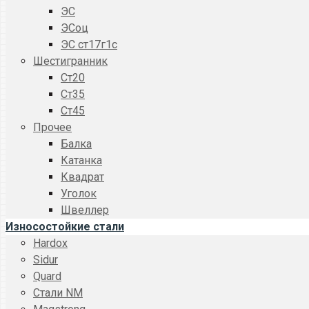
ЭС
ЭСоц
ЭС ст17г1с
Шестигранник
Ст20
Ст35
Ст45
Прочее
Балка
Катанка
Квадрат
Уголок
Швеллер
Износостойкие стали
Hardox
Sidur
Quard
Стали NM