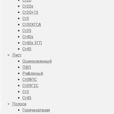
Ст20
Ст20x
Ст20×13
Ст3
Ст30ХГСА
Ст35
Ст40х
Ст40х 3ГП
Ст45
Лист
Оцинкованный
ПВЛ
Рифленый
Ст08ПС
Ст09Г2С
Ст3
Ст45
Полоса
Горячекатаная