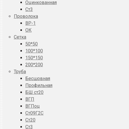
Оцинкованная
Ст3
Проволока
ВР-1
ОК
Сетка
50*50
100*100
150*150
200*200
Труба
Бесшовная
Профильная
БШ ст20
ВГП
ВГПоц
Ст09Г2С
Ст20
Ст3