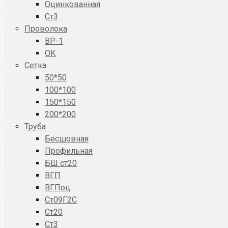
Оцинкованная
Ст3
Проволока
ВР-1
ОК
Сетка
50*50
100*100
150*150
200*200
Труба
Бесшовная
Профильная
БШ ст20
ВГП
ВГПоц
Ст09Г2С
Ст20
Ст3