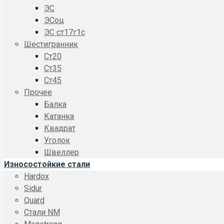
ЭС
ЭСоц
ЭС ст17г1с
Шестигранник
Ст20
Ст35
Ст45
Прочее
Балка
Катанка
Квадрат
Уголок
Швеллер
Износостойкие стали
Hardox
Sidur
Quard
Стали NM