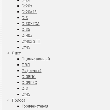
Ст20
Ст20x
Ст20×13
Ст3
Ст30ХГСА
Ст35
Ст40х
Ст40х 3ГП
Ст45
Лист
Оцинкованный
ПВЛ
Рифленый
Ст08ПС
Ст09Г2С
Ст3
Ст45
Полоса
Горячекатаная