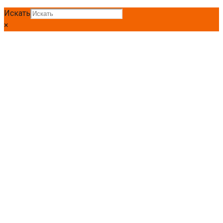
Искать
×
Главная
Труба
Труба профильная
Труба проф 60 *30*2,5