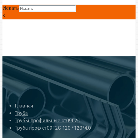
Искать
×
Главная
Труба
Трубы профильные ст09Г2С
Труба проф ст09Г2С 120 *120*4,0