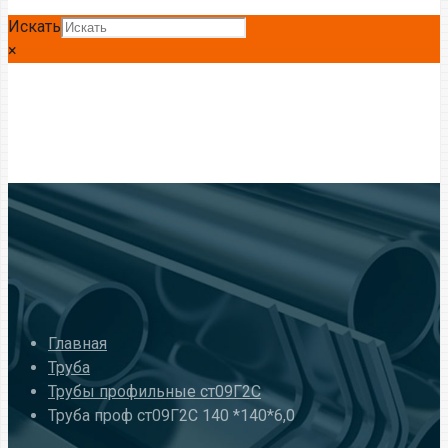
Искать
×
Главная
Труба
Трубы профильные ст09Г2С
Труба проф ст09Г2С 140 *140*6,0