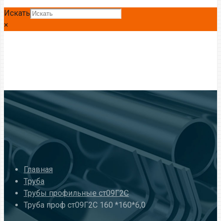
Искать
×
Главная
Труба
Трубы профильные ст09Г2С
Труба проф ст09Г2С 160 *160*6,0