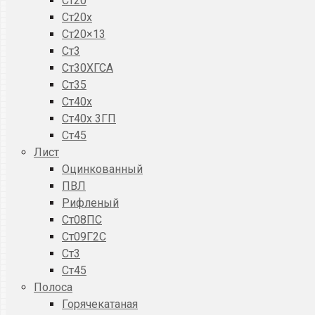
Ст20
Ст20x
Ст20×13
Ст3
Ст30ХГСА
Ст35
Ст40х
Ст40х 3ГП
Ст45
Лист
Оцинкованный
ПВЛ
Рифленый
Ст08ПС
Ст09Г2С
Ст3
Ст45
Полоса
Горячекатаная