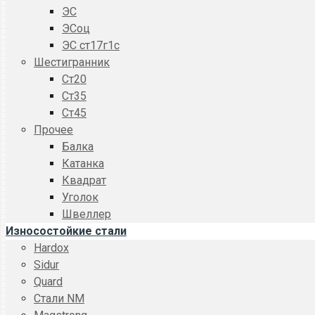
ЭС
ЭСоц
ЭС ст17г1с
Шестигранник
Ст20
Ст35
Ст45
Прочее
Балка
Катанка
Квадрат
Уголок
Швеллер
Износостойкие стали
Hardox
Sidur
Quard
Стали NM