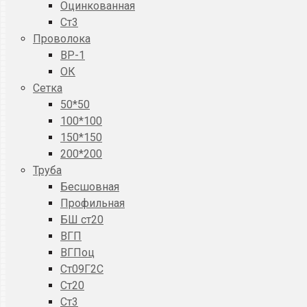
Оцинкованная
Ст3
Проволока
ВР-1
ОК
Сетка
50*50
100*100
150*150
200*200
Труба
Бесшовная
Профильная
БШ ст20
ВГП
ВГПоц
Ст09Г2С
Ст20
Ст3