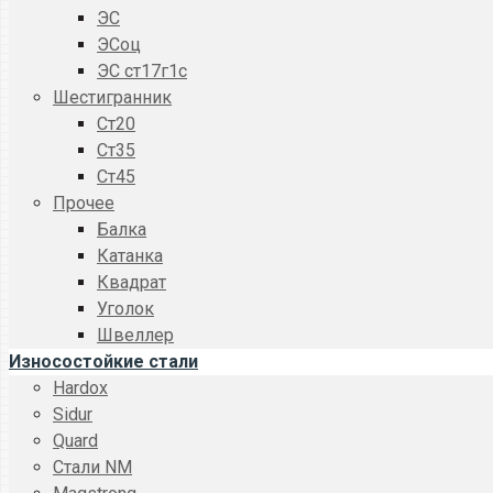
ЭС
ЭСоц
ЭС ст17г1с
Шестигранник
Ст20
Ст35
Ст45
Прочее
Балка
Катанка
Квадрат
Уголок
Швеллер
Износостойкие стали
Hardox
Sidur
Quard
Стали NM