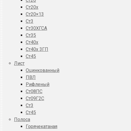
Ст20
Ст20x
Ст20×13
Ст3
Ст30ХГСА
Ст35
Ст40х
Ст40х 3ГП
Ст45
Лист
Оцинкованный
ПВЛ
Рифленый
Ст08ПС
Ст09Г2С
Ст3
Ст45
Полоса
Горячекатаная