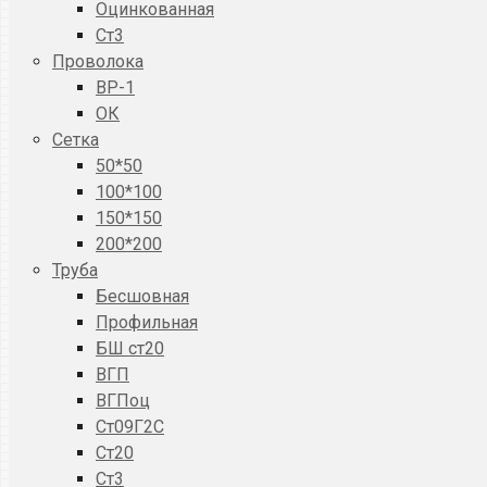
Оцинкованная
Ст3
Проволока
ВР-1
ОК
Сетка
50*50
100*100
150*150
200*200
Труба
Бесшовная
Профильная
БШ ст20
ВГП
ВГПоц
Ст09Г2С
Ст20
Ст3