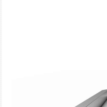
Главная
Труба
Трубы ВГПоц
Труба ВГПоц 32*3,2