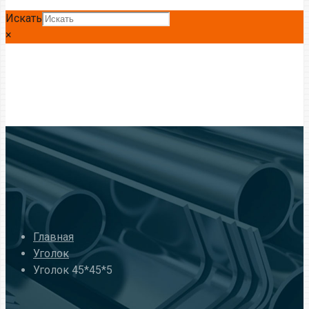
Искать
×
Главная
Уголок
Уголок 45*45*5