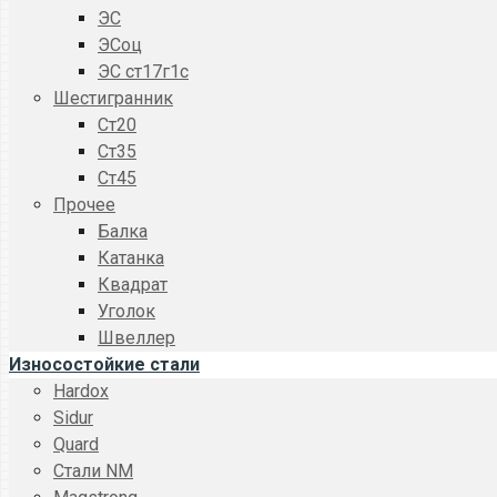
ЭС
ЭСоц
ЭС ст17г1с
Шестигранник
Ст20
Ст35
Ст45
Прочее
Балка
Катанка
Квадрат
Уголок
Швеллер
Износостойкие стали
Hardox
Sidur
Quard
Стали NM