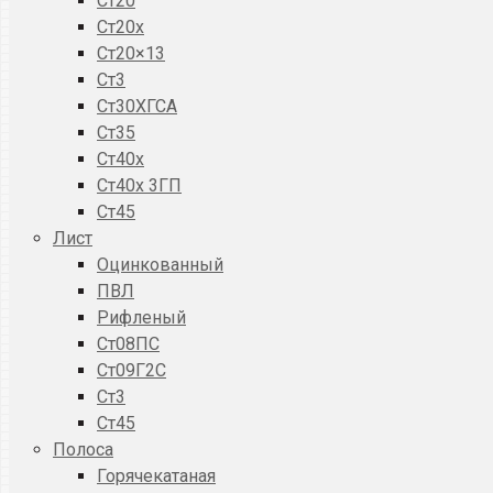
Ст20
Ст20x
Ст20×13
Ст3
Ст30ХГСА
Ст35
Ст40х
Ст40х 3ГП
Ст45
Лист
Оцинкованный
ПВЛ
Рифленый
Ст08ПС
Ст09Г2С
Ст3
Ст45
Полоса
Горячекатаная