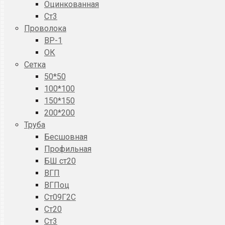
Оцинкованная
Ст3
Проволока
ВР-1
ОК
Сетка
50*50
100*100
150*150
200*200
Труба
Бесшовная
Профильная
БШ ст20
ВГП
ВГПоц
Ст09Г2С
Ст20
Ст3