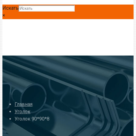
Искать
×
Главная
Уголок
Уголок 90*90*8