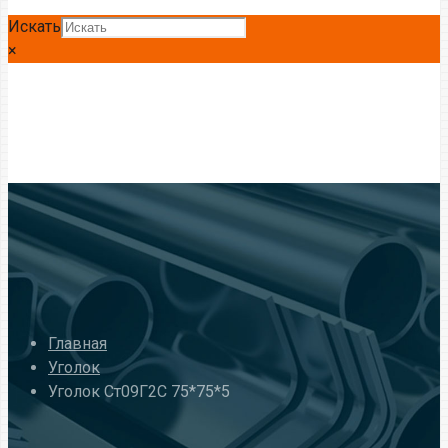
Искать
×
Главная
Уголок
Уголок Ст09Г2С 75*75*5